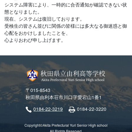
システム障害により、一時的に合否通知が確認できない状
態となりました。
現在、システムは復旧しております。
受検生の皆さん並びに関係の皆様には多大なる御迷惑と御
心配をおかけしましたことを、
心よりおわび申し上げます。
〒015-8543
秋田県由利本荘市川口字愛宕山1番1
0184-22-3219
0184-22-3220
Copyright©Akita Prefectural Yuri Senior High school
All Rights Reserved.